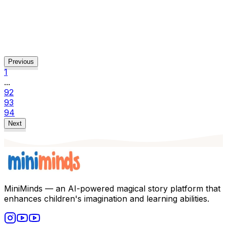
laboratuvarında kuantum fiziğinin büyüleyici dünyasına
dalar ve bir kuantum kedisiyle karşılaşıp onun sırrını
çözmeye çalışır. Bu macera dolu yolculukta, Eylül hem
bilimsel keşiflerin hem de dostluğun gücünü deneyimler.
#
bilim kurgu
#
macera
Previous
Read
1
...
92
93
94
Next
MiniMinds — an AI-powered magical story platform that
enhances children's imagination and learning abilities.